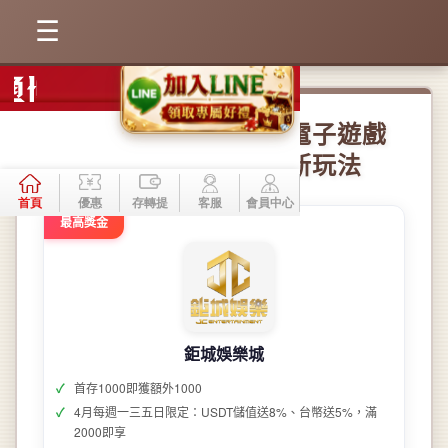
☰
深度分析5大優勢：ZG電子遊戲
的高爆率、流暢度與創新玩法
最高獎金
鉅城娛樂城
首存1000即獲額外1000
4月每週一三五日限定：USDT儲值送8%、台幣送5%，滿
2000即享