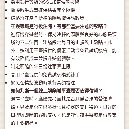
採用銀行等級的SSL加密傳輸技術
隨機數生成器確保結果完全隨機
嚴格遵守產業標準的隱私權保護政策
在娛樂城進行投注時，有哪些需要注意的攻略？
進行博弈遊戲時，保持冷靜的頭腦與良好的心態是獲
勝的不二法門，建議設定每日的止損與止盈點。此
外，多利用平臺提供的優惠活動或免費試玩機會，能
有效降低成本並提升遊戲體驗。
制定明確的每日投注預算上限
善用平臺提供的免費試玩模式練手
避免在情緒波動時進行高額投注
如何判斷一個線上娛樂城平臺是否值得信賴？
選擇平臺時，應優先考量其是否具備合法的營運牌
照，以及是否提供多樣化且穩定的支付渠道。良好的
口碑與即時的客服支援，也是評估該娛樂城是否專業
的重要指標。