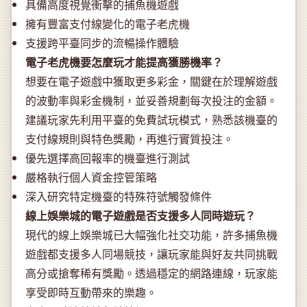
具備高度視覺衝擊的捕魚機遊戲
擁有豐富支付線變化的電子老虎機
支援跨平臺同步的流暢操作體驗
電子老虎機要怎麼玩才能提高獲勝機率？
想要在電子遊戲中獲取更多彩金，關鍵在於理解遊戲
的波動率與彩金機制，並妥善規劃每次投注的金額。
建議玩家先利用平臺的免費試玩模式，熟悉該機臺的
支付線規則與特色獎勵，再進行實質投注。
優先選擇高回報率的機臺進行測試
嚴格執行個人資金控管策略
深入研究特定機臺的特殊符號觸發條件
線上娛樂城的電子遊戲是否支援多人同時遊玩？
現代的線上娛樂城已大幅強化社交功能，許多捕魚機
遊戲都支援多人同場競技，讓玩家能與好友共同挑戰
高分或搶奪稀有獎勵。透過穩定的網路連線，玩家能
享受即時互動帶來的樂趣。