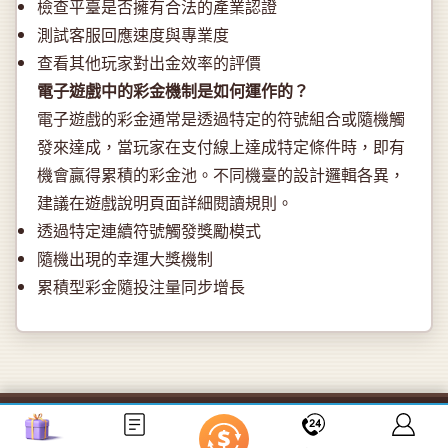
檢查平臺是否擁有合法的產業認證
測試客服回應速度與專業度
查看其他玩家對出金效率的評價
電子遊戲中的彩金機制是如何運作的？
電子遊戲的彩金通常是透過特定的符號組合或隨機觸
發來達成，當玩家在支付線上達成特定條件時，即有
機會贏得累積的彩金池。不同機臺的設計邏輯各異，
建議在遊戲說明頁面詳細閱讀規則。
透過特定連續符號觸發獎勵模式
隨機出現的幸運大獎機制
累積型彩金隨投注量同步增長
會員轉移