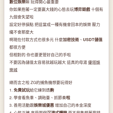
數位娛樂
嘛 玩得開心最重要
你如果抱著一定要贏大錢的心態去玩
博弈遊戲
十個有
九個會失望啦
設定好停損點 把這當成一種有機會回本的娛樂 壓力
纔不會那麼大
啊現在付款方式也很多元 什麼
加密技術
、
USDT儲值
都很方便
但相對的 你也要更管好自己的手啦
不要因為儲值太容易就越玩越大 這真的母湯
優塔娛
樂城
總而言之啦 ZG的捕魚機想要玩得好
1.
免費試玩
給它練到透
齁
2. 學會看魚羣、調砲臺、抓節奏
啦
3. 善用活動跟
娛樂城優惠
增加自己的本金深度
4. 心態正確 享受那個
沉浸式體驗
而不是隻想著贏錢