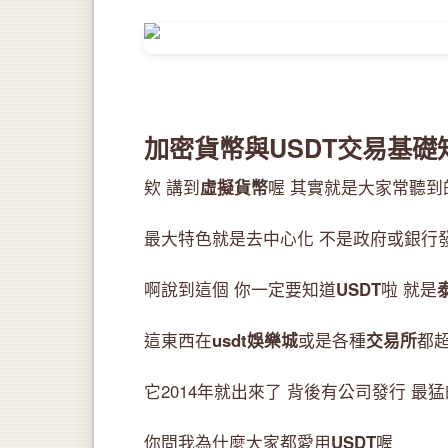
加密貨幣與USDT交易基
欸 講到
虛擬貨幣
喔 其實就是大家常聽到
最大特色就是去中心化 不是政府或銀行發
啊說到這個 你一定要知道
USDT
啦 就是
這東西在
usdt娛樂城
或是各種
交易所
都超
它2014年就出來了 背後有公司發行 最
你問我為什麼大家都愛用
USDT
喔