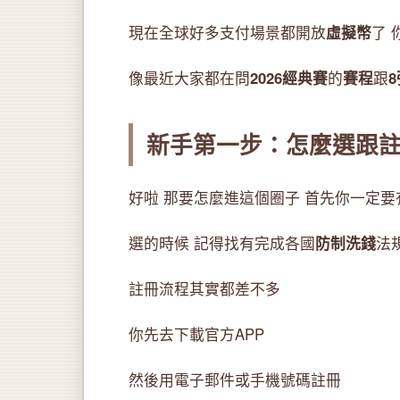
現在全球好多支付場景都開放
虛擬幣
了 
像最近大家都在問
2026經典賽
的
賽程
跟
8
新手第一步：怎麼選跟
好啦 那要怎麼進這個圈子 首先你一定要
選的時候 記得找有完成各國
防制洗錢
法
註冊流程其實都差不多
你先去下載官方APP
然後用電子郵件或手機號碼註冊