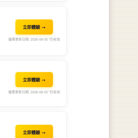
立即體驗 →
優惠更新日期: 2026-08-05 *仍有效
立即體驗 →
優惠更新日期: 2026-08-05 *仍有效
立即體驗 →