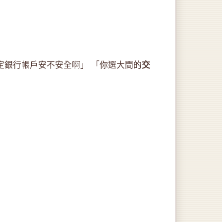
綁定銀行帳戶安不安全啊」 「你選大間的
交