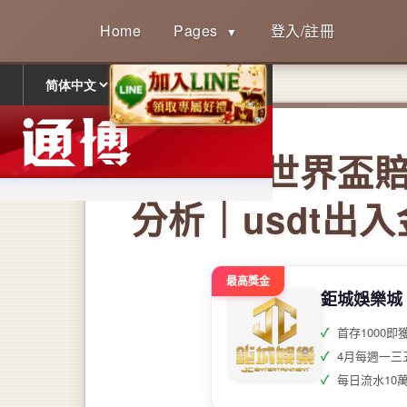
Home
Pages
登入/註冊
▼
💵 2026世
分析｜usdt出
最高獎金
鉅城娛樂城
首存1000即獲
4月每週一三
每日流水10萬