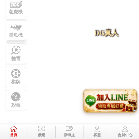
老虎機
DG真人
捕魚機
體育
棋牌
歐博真人
彩票
首頁
優惠
存轉提
客服
會員中心