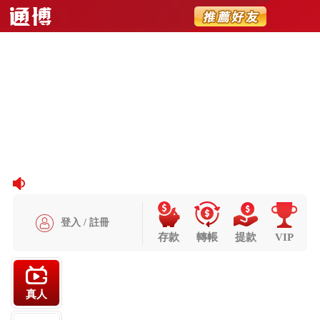
Slide 8 of 8
Previous
Next
登入 / 註冊
存款
轉帳
提款
VIP
真人