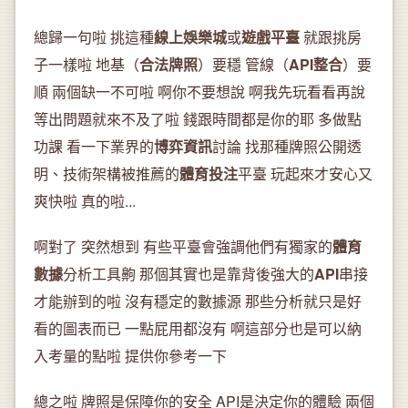
總歸一句啦 挑這種
線上娛樂城
或
遊戲平臺
就跟挑房
子一樣啦 地基（
合法牌照
）要穩 管線（
API整合
）要
順 兩個缺一不可啦 啊你不要想說 啊我先玩看看再說
等出問題就來不及了啦 錢跟時間都是你的耶 多做點
功課 看一下業界的
博弈資訊
討論 找那種牌照公開透
明、技術架構被推薦的
體育投注
平臺 玩起來才安心又
爽快啦 真的啦...
啊對了 突然想到 有些平臺會強調他們有獨家的
體育
數據
分析工具齁 那個其實也是靠背後強大的
API
串接
才能辦到的啦 沒有穩定的數據源 那些分析就只是好
看的圖表而已 一點屁用都沒有 啊這部分也是可以納
入考量的點啦 提供你參考一下
總之啦 牌照是保障你的安全 API是決定你的體驗 兩個