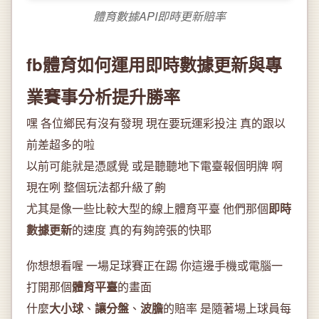
體育數據API即時更新賠率
fb體育如何運用即時數據更新與專
業賽事分析提升勝率
嘿 各位鄉民有沒有發現 現在要玩運彩投注 真的跟以
前差超多的啦
以前可能就是憑感覺 或是聽聽地下電臺報個明牌 啊
現在咧 整個玩法都升級了齁
尤其是像一些比較大型的線上體育平臺 他們那個
即時
數據更新
的速度 真的有夠誇張的快耶
你想想看喔 一場足球賽正在踢 你這邊手機或電腦一
打開那個
體育平臺
的畫面
什麼
大小球
、
讓分盤
、
波膽
的賠率 是隨著場上球員每