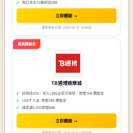
每日流水10萬即送288
立即體驗 →
優惠更新日期: 2026-08-07 *仍有效
最高體驗金
TB通博娛樂城
註冊送200，加入LINE@官方帳號，再贈168 體驗金
USDT 入金, 再贈388 體驗金
儲值滿5,000即贈888
立即體驗 →
優惠更新日期: 2026-08-07 *仍有效