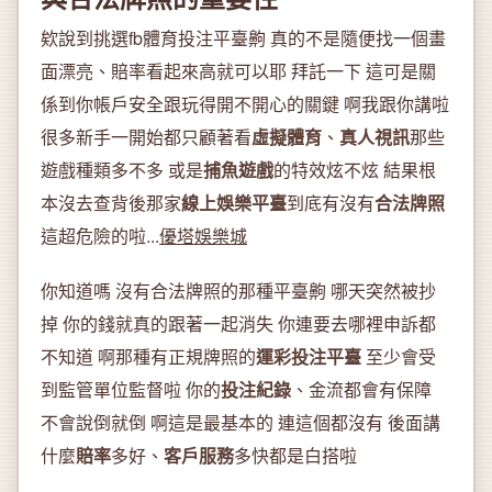
欸說到挑選fb體育投注平臺齁 真的不是隨便找一個畫
面漂亮、賠率看起來高就可以耶 拜託一下 這可是關
係到你帳戶安全跟玩得開不開心的關鍵 啊我跟你講啦
很多新手一開始都只顧著看
虛擬體育
、
真人視訊
那些
遊戲種類多不多 或是
捕魚遊戲
的特效炫不炫 結果根
本沒去查背後那家
線上娛樂平臺
到底有沒有
合法牌照
這超危險的啦...
優塔娛樂城
你知道嗎 沒有合法牌照的那種平臺齁 哪天突然被抄
掉 你的錢就真的跟著一起消失 你連要去哪裡申訴都
不知道 啊那種有正規牌照的
運彩投注平臺
至少會受
到監管單位監督啦 你的
投注紀錄
、金流都會有保障
不會說倒就倒 啊這是最基本的 連這個都沒有 後面講
什麼
賠率
多好、
客戶服務
多快都是白搭啦