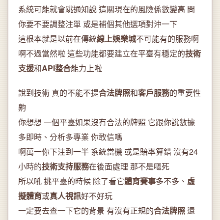
系統可能就會跳通知說 這關現在的風險係數變高 問
你要不要調整注單 或是補個其他選項對沖一下
這根本就是以前在傳統
線上娛樂城
不可能有的服務啊
啊不過當然啦 這些功能都要建立在平臺有穩定的
技術
支援
和
API整合
能力上啦
說到技術 真的不能不提
合法牌照
和
客戶服務
的重要性
齁
你想想 一個平臺如果沒有合法的牌照 它跟你說數據
多即時、分析多專業 你敢信嗎
啊萬一你下注到一半 系統當機 或是賠率算錯 沒有24
小時的
技術支持服務
在後面處理 那不是嘔死
所以吼 挑平臺的時候 除了看它
體育賽事
多不多、
虛
擬體育
或
真人視訊
好不好玩
一定要去查一下它的背景 有沒有正規的
合法牌照
還