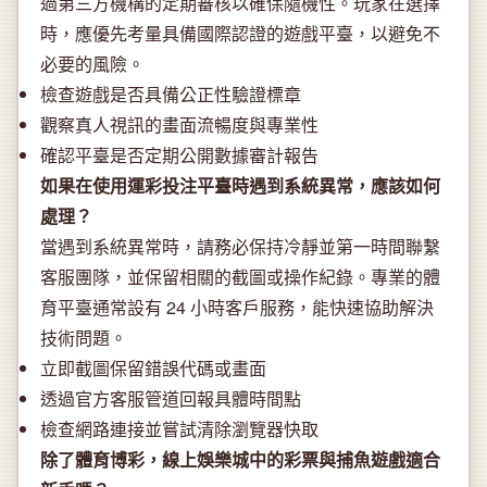
過第三方機構的定期審核以確保隨機性。玩家在選擇
時，應優先考量具備國際認證的遊戲平臺，以避免不
必要的風險。
檢查遊戲是否具備公正性驗證標章
觀察真人視訊的畫面流暢度與專業性
確認平臺是否定期公開數據審計報告
如果在使用運彩投注平臺時遇到系統異常，應該如何
處理？
當遇到系統異常時，請務必保持冷靜並第一時間聯繫
客服團隊，並保留相關的截圖或操作紀錄。專業的體
育平臺通常設有 24 小時客戶服務，能快速協助解決
技術問題。
立即截圖保留錯誤代碼或畫面
透過官方客服管道回報具體時間點
檢查網路連接並嘗試清除瀏覽器快取
除了體育博彩，線上娛樂城中的彩票與捕魚遊戲適合