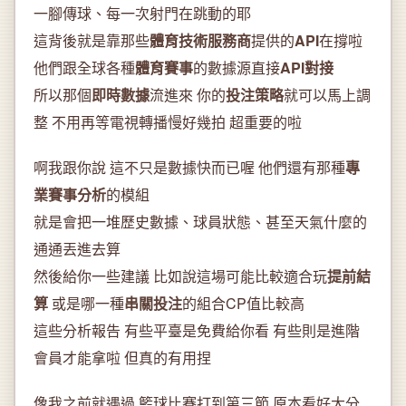
一腳傳球、每一次射門在跳動的耶
這背後就是靠那些
體育技術服務商
提供的
API
在撐啦
他們跟全球各種
體育賽事
的數據源直接
API對接
所以那個
即時數據
流進來 你的
投注策略
就可以馬上調
整 不用再等電視轉播慢好幾拍 超重要的啦
啊我跟你說 這不只是數據快而已喔 他們還有那種
專
業賽事分析
的模組
就是會把一堆歷史數據、球員狀態、甚至天氣什麼的
通通丟進去算
然後給你一些建議 比如說這場可能比較適合玩
提前結
算
或是哪一種
串關投注
的組合CP值比較高
這些分析報告 有些平臺是免費給你看 有些則是進階
會員才能拿啦 但真的有用捏
像我之前就遇過 籃球比賽打到第三節 原本看好大分