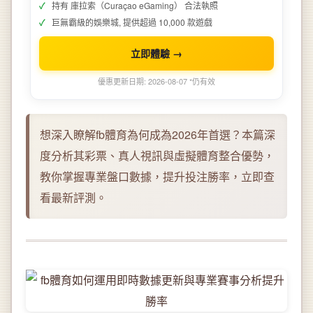
持有 庫拉索（Curaçao eGaming） 合法執照
巨無霸級的娛樂城, 提供超過 10,000 款遊戲
立即體驗 →
優惠更新日期: 2026-08-07 *仍有效
想深入瞭解fb體育為何成為2026年首選？本篇深
度分析其彩票、真人視訊與虛擬體育整合優勢，
教你掌握專業盤口數據，提升投注勝率，立即查
看最新評測。