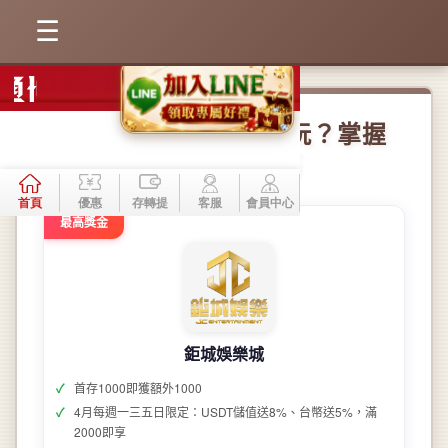
☰
線上投注鑫寶體育怎麼玩？掌握
穩定獲利策略的3大技巧
最高獎金
鉅城娛樂城
首存1000即獲額外1000
4月每週一三五日限定：USDT儲值送8%、台幣送5%，滿
2000即享