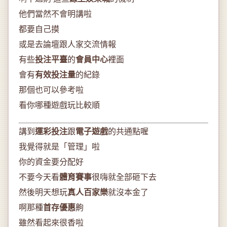
他們當然不會明講啦
都要自己摸
或是去論壇跟人家交流情報
有些
投注平臺
的
會員中心
裡面
會有
有效投注量
的紀錄
那個也可以參考啦
看你哪種遊戲玩比較順
講到
運彩投注
跟
電子遊戲
的共通點喔
我覺得就是「管理」啦
你的資金要分配好
不要今天看
體育賽事
很嗨就全部砸下去
然後明天想玩
真人百家樂
就沒本金了
啊那種
首存優惠
齁
雖然看起來很香啦