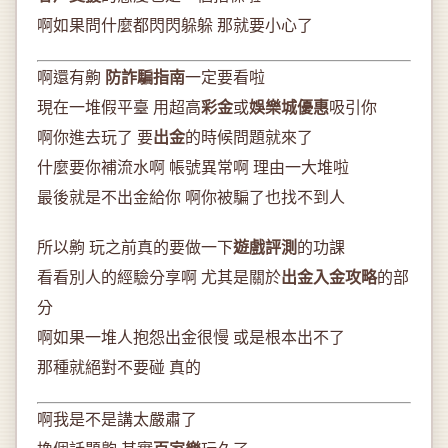
啊如果問什麼都閃閃躲躲 那就要小心了
啊還有齁
防詐騙指南
一定要看啦
現在一堆假平臺 用超高
彩金
或
娛樂城優惠
吸引你
啊你進去玩了 要
出金
的時候問題就來了
什麼要你補流水啊 帳號異常啊 理由一大堆啦
最後就是不出金給你 啊你被騙了也找不到人
所以齁 玩之前真的要做一下
遊戲評測
的功課
看看別人的經驗分享啊 尤其是關於
出金入金攻略
的部
分
啊如果一堆人抱怨出金很慢 或是根本出不了
那種就絕對不要碰 真的
啊我是不是講太嚴肅了