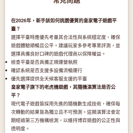
常見問題
在2026年，新手該如何挑選優質的皇家電子遊戲平
臺？
選擇平臺時應優先考量其合法性與系統穩定度，確保
遊戲體驗順暢且公平。建議玩家多參考專業評測，並
選擇具備良好口碑的遊戲代理商以保障權益。
檢查平臺是否具備正規運營執照
確認系統是否支援多設備流暢運行
優先選擇提供全天候客服支援的平臺
皇家電子旗下的老虎機遊戲，其隨機演算法是否公
平？
現代電子遊戲皆採用先進的隨機數生成技術，確保每
次轉動的結果皆為獨立且不可預測。這類演算法會定
期經過第三方機構檢測，以維持博弈遊戲的公正性與
透明度。