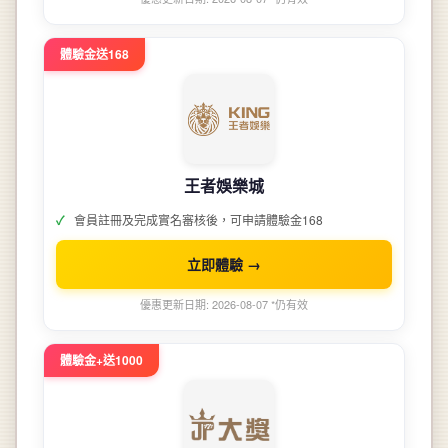
體驗金送168
王者娛樂城
會員註冊及完成實名審核後，可申請體驗金168
立即體驗 →
優惠更新日期: 2026-08-07 *仍有效
體驗金+送1000