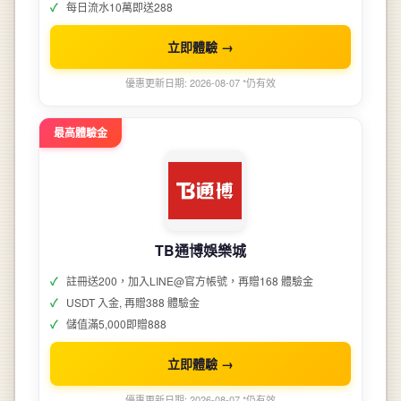
每日流水10萬即送288
立即體驗 →
優惠更新日期: 2026-08-07 *仍有效
最高體驗金
TB通博娛樂城
註冊送200，加入LINE@官方帳號，再贈168 體驗金
USDT 入金, 再贈388 體驗金
儲值滿5,000即贈888
立即體驗 →
優惠更新日期: 2026-08-07 *仍有效