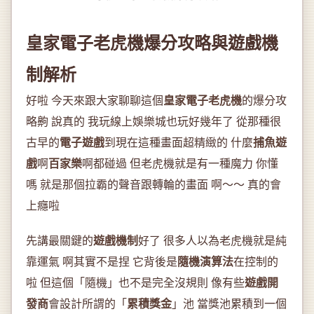
皇家電子老虎機爆分攻略與遊戲機
制解析
好啦 今天來跟大家聊聊這個
皇家電子老虎機
的爆分攻
略齁 說真的 我玩線上娛樂城也玩好幾年了 從那種很
古早的
電子遊戲
到現在這種畫面超精緻的 什麼
捕魚遊
戲
啊
百家樂
啊都碰過 但老虎機就是有一種魔力 你懂
嗎 就是那個拉霸的聲音跟轉輪的畫面 啊～～ 真的會
上癮啦
先講最關鍵的
遊戲機制
好了 很多人以為老虎機就是純
靠運氣 啊其實不是捏 它背後是
隨機演算法
在控制的
啦 但這個「隨機」也不是完全沒規則 像有些
遊戲開
發商
會設計所謂的「
累積獎金
」池 當獎池累積到一個