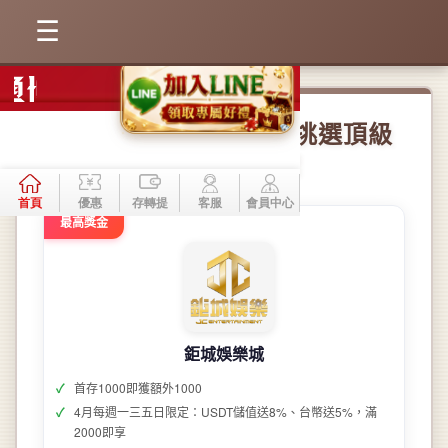
☰
2026皇家電子好玩嗎？挑選頂級
博弈遊戲的3大關鍵指標
最高獎金
鉅城娛樂城
首存1000即獲額外1000
4月每週一三五日限定：USDT儲值送8%、台幣送5%，滿
2000即享