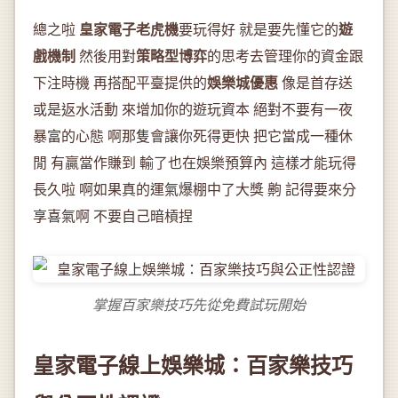
總之啦
皇家電子老虎機
要玩得好 就是要先懂它的
遊
戲機制
然後用對
策略型博弈
的思考去管理你的資金跟
下注時機 再搭配平臺提供的
娛樂城優惠
像是首存送
或是返水活動 來增加你的遊玩資本 絕對不要有一夜
暴富的心態 啊那隻會讓你死得更快 把它當成一種休
閒 有贏當作賺到 輸了也在娛樂預算內 這樣才能玩得
長久啦 啊如果真的運氣爆棚中了大獎 齁 記得要來分
享喜氣啊 不要自己暗槓捏
掌握百家樂技巧先從免費試玩開始
皇家電子線上娛樂城：百家樂技巧