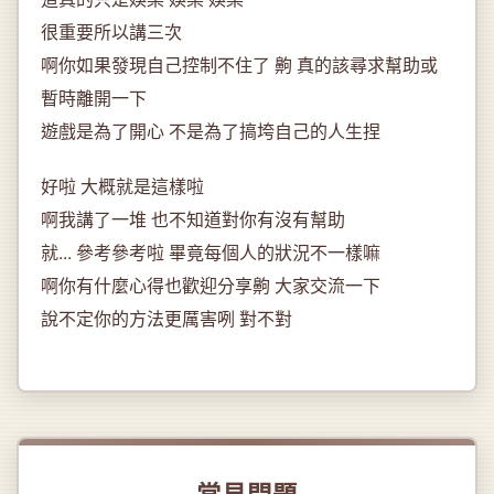
很重要所以講三次
啊你如果發現自己控制不住了 齁 真的該尋求幫助或
暫時離開一下
遊戲是為了開心 不是為了搞垮自己的人生捏
好啦 大概就是這樣啦
啊我講了一堆 也不知道對你有沒有幫助
就... 參考參考啦 畢竟每個人的狀況不一樣嘛
啊你有什麼心得也歡迎分享齁 大家交流一下
說不定你的方法更厲害咧 對不對