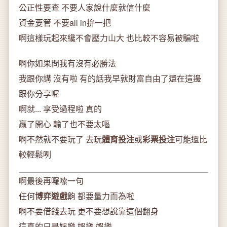
公正性要查 不要人家說什麼就信什麼
資金要管 不要all in拚一把
啊這樣玩起來纔不會壓力山大 也比較不容易被騙啦
啊你如果問我有沒有必勝法
我跟你講 沒有啦 有的話我早就財富自由了還在這邊
跟你分享喔
啊就... 享受過程啦 真的
贏了開心 輸了也不要太嘔
啊不然就不要玩了 去玩
體育投注
或
彩票投注
可能還比
較輕鬆咧
啊最後再囉嗦一句
任何
博弈遊戲
齁 都要量力而為啦
啊不要借錢去玩 更不要想說靠這個翻身
這真的只是娛樂 娛樂 娛樂