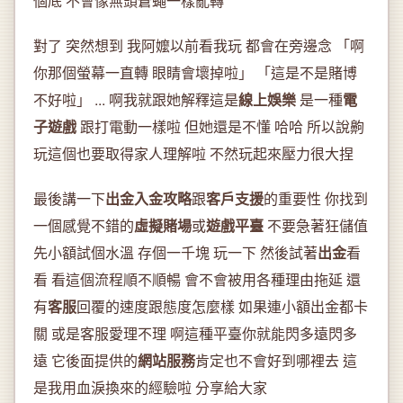
個底 不會像無頭蒼蠅一樣亂轉
對了 突然想到 我阿嬤以前看我玩 都會在旁邊念 「啊
你那個螢幕一直轉 眼睛會壞掉啦」 「這是不是賭博
不好啦」 ... 啊我就跟她解釋這是
線上娛樂
是一種
電
子遊戲
跟打電動一樣啦 但她還是不懂 哈哈 所以說齁
玩這個也要取得家人理解啦 不然玩起來壓力很大捏
最後講一下
出金入金攻略
跟
客戶支援
的重要性 你找到
一個感覺不錯的
虛擬賭場
或
遊戲平臺
不要急著狂儲值
先小額試個水溫 存個一千塊 玩一下 然後試著
出金
看
看 看這個流程順不順暢 會不會被用各種理由拖延 還
有
客服
回覆的速度跟態度怎麼樣 如果連小額出金都卡
關 或是客服愛理不理 啊這種平臺你就能閃多遠閃多
遠 它後面提供的
網站服務
肯定也不會好到哪裡去 這
是我用血淚換來的經驗啦 分享給大家