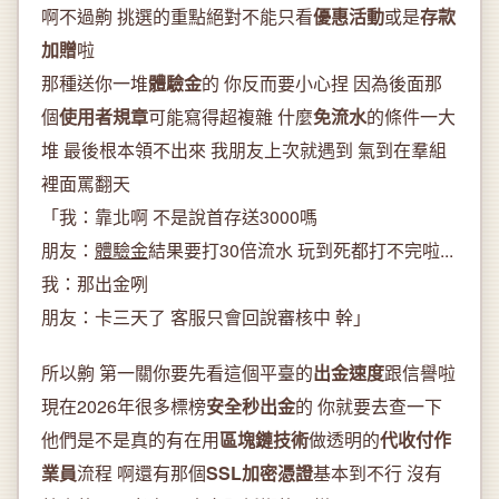
啊不過齁 挑選的重點絕對不能只看
優惠活動
或是
存款
加贈
啦
那種送你一堆
體驗金
的 你反而要小心捏 因為後面那
個
使用者規章
可能寫得超複雜 什麼
免流水
的條件一大
堆 最後根本領不出來 我朋友上次就遇到 氣到在羣組
裡面罵翻天
「我：靠北啊 不是說首存送3000嗎
朋友：
體驗金
結果要打30倍流水 玩到死都打不完啦...
我：那出金咧
朋友：卡三天了 客服只會回說審核中 幹」
所以齁 第一關你要先看這個平臺的
出金速度
跟信譽啦
現在2026年很多標榜
安全秒出金
的 你就要去查一下
他們是不是真的有在用
區塊鏈技術
做透明的
代收付作
業員
流程 啊還有那個
SSL加密憑證
基本到不行 沒有