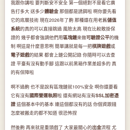
我跟你講啦 要判斷安不安全 第一個絕對不是看它廣
告打多大 送多少
體驗金
那個都是誘餌啦 啊你要先看
它的底層技術 現在2026年了齁 那種還在用老舊
儲值
系統
的真的可以直接跳過 風險太高 現在比較敢掛保
證的 幾乎都會強調他們用
區塊鏈
來做
可驗證公平
的機
制 啊這是什麼意思咧 簡單講就是每一把
棋牌遊戲
或
電子遊戲
的結果 都會上鏈公開記錄 你隨時可以去查
證 平臺有沒有動手腳 這跟以前黑箱作業差超多的 真
的有保障啦
啊不過齁 也不是說有區塊鏈就100%安全 啊你還要看
它有沒有
國際營運執照
啦 還有網站有沒有
SSL加密憑
證
這個基本中的基本 連這個都沒有的話 你個資跟錢
怎麼被搬走的都不知道 很恐怖捏
然後齁 再來就是重頭戲了 大家最關心的
出金
流程 尤