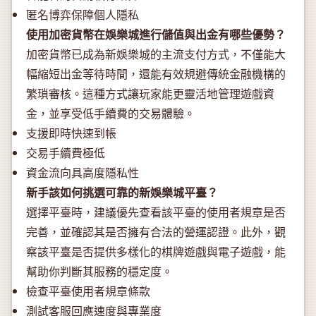
匿名博弈保障個人隱私
使用加密貨幣在娛樂城進行儲值與出金有哪些優勢？
加密貨幣已成為新娛樂城的主流支付方式，不僅能大
幅縮短出金等待時間，還能有效規避傳統金融機構的
繁瑣審核。這種方式讓玩家能更靈活地管理遊戲資
金，並享受低手續費的交易體驗。
支援即時快速到帳
交易手續費極低
資金流向具高度隱私性
新手該如何挑選可靠的新娛樂城平臺？
選擇平臺時，建議優先查看該平臺的使用者規章是否
完善，並確認其是否擁有合法的營運認證。此外，觀
察該平臺是否提供多樣化的棋牌遊戲與電子遊戲，能
幫助你判斷其服務的穩定度。
檢查平臺使用者規章條款
測試客服回應速度與專業度