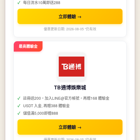
每日流水10萬即送288
立即體驗 →
優惠更新日期: 2026-08-05 *仍有效
最高體驗金
TB通博娛樂城
註冊送200，加入LINE@官方帳號，再贈168 體驗金
USDT 入金, 再贈388 體驗金
儲值滿5,000即贈888
立即體驗 →
優惠更新日期: 2026-08-05 *仍有效