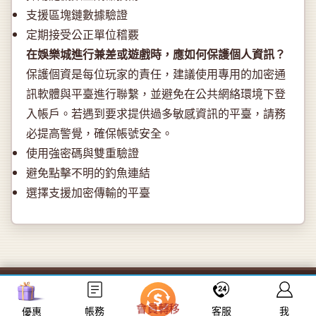
支援區塊鏈數據驗證
定期接受公正單位稽覈
在娛樂城進行兼差或遊戲時，應如何保護個人資訊？
保護個資是每位玩家的責任，建議使用專用的加密通
訊軟體與平臺進行聯繫，並避免在公共網絡環境下登
入帳戶。若遇到要求提供過多敏感資訊的平臺，請務
必提高警覺，確保帳號安全。
使用強密碼與雙重驗證
避免點擊不明的釣魚連結
選擇支援加密傳輸的平臺
會員轉移
帳務
客服
我
優惠