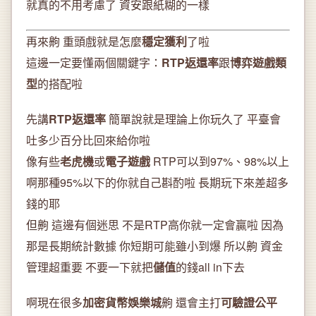
就真的不用考慮了 資安跟紙糊的一樣
再來齁 重頭戲就是怎麼
穩定獲利
了啦
這邊一定要懂兩個關鍵字：
RTP返還率
跟
博弈遊戲類
型
的搭配啦
先講
RTP返還率
簡單說就是理論上你玩久了 平臺會
吐多少百分比回來給你啦
像有些
老虎機
或
電子遊戲
RTP可以到97%、98%以上
啊那種95%以下的你就自己斟酌啦 長期玩下來差超多
錢的耶
但齁 這邊有個迷思 不是RTP高你就一定會贏啦 因為
那是長期統計數據 你短期可能雖小到爆 所以齁 資金
管理超重要 不要一下就把
儲值
的錢all in下去
啊現在很多
加密貨幣娛樂城
齁 還會主打
可驗證公平