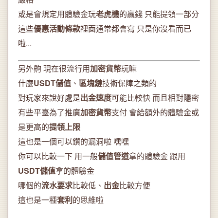
或是會規定用體驗金玩
老虎機
的贏錢 只能提領一部分
這些
優惠活動條款
裡面通常都會寫 只是你沒看而已
啦...
另外齁 現在很流行用
加密貨幣
玩嘛
什麼
USDT儲值
、
區塊鏈
技術保障之類的
對玩家來說好處是
出金速度
可能比較快 而且相對隱密
有些平臺為了推廣
加密貨幣
支付 會給額外的體驗金或
是更高的
提領上限
這也是一個可以鑽的漏洞啦 嘿嘿
你可以比較一下 用一般
儲值管道
拿的體驗金 跟用
USDT儲值
拿的體驗金
哪個的
流水要求
比較低、
出金
比較方便
這也是一種
套利
的思維啦