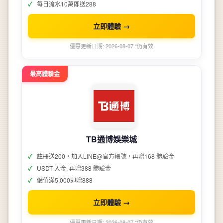
每日流水10萬即送288
立即體驗 →
優惠更新日期: 2026-08-07 *仍有效
最高體驗金
TB通博娛樂城
註冊送200，加入LINE@官方帳號，再贈168 體驗金
USDT 入金, 再贈388 體驗金
儲值滿5,000即贈888
立即體驗 →
優惠更新日期: 2026-08-07 *仍有效