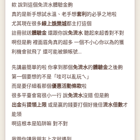
欸 說到這個免流水體驗金齁
真的是新手想試水溫、老手想
套利
的必爭之地啦
尤其現在很多
線上
娛樂城
都主打這個
註冊就送
體驗金
還跟你說
免流水
聽起來超香對不對
啊但是齁 裡面眉角真的超多 一個不小心你以為的獲
利機會就飛了 還可能被鎖帳號...
先講最簡單的啦 你拿到那個
免流水
的
體驗金
之後齁
第一個要想的不是「哇可以亂玩ㄟ」
而是要仔細看那個
優惠活動條款
啦
很多平臺會寫很小一行 說
免流水
沒錯 但是齁
出金
有
提領上限
或是贏的錢要打個好幾倍
流水倍數
才
能領
啊這根本是陷阱嘛 對不對
我跟你講我朋友上次就遇到