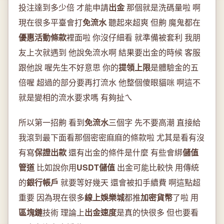
投注達到多少倍 才能申請
出金
那個就是洗碼量啦 啊
現在很多平臺會打
免流水
聽起來超爽 但齁 魔鬼都在
優惠活動條款
裡面啦 你沒仔細看 就準備被套利 我朋
友上次就遇到 他說免流水啊 結果要出金的時候 客服
跟他說 喔先生不好意思 你的
提領上限
是體驗金的五
倍喔 超過的部分要再打流水 他整個傻眼貓咪 啊這不
就是變相的流水要求嗎 有夠扯ㄟ
所以第一招齁 看到
免流水
三個字 先不要高潮 直接給
我滾到最下面看那個密密麻麻的條款啦 尤其是看有沒
有寫
保證出款
還有出金的條件是什麼 有些會綁
儲值
管道
比如說你用
USDT儲值
出金可能比較快 用傳統
的
銀行帳戶
就要等好幾天 還會被扣手續費 啊這點超
重要 因為現在很多
線上娛樂城
都推
加密貨幣
了啦 用
區塊鏈
技術 理論上
出金速度
是真的快很多 但也要看