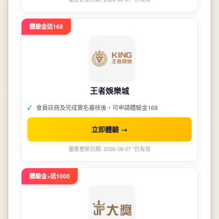
體驗金送168
王者娛樂城
會員註冊及完成實名審核後，可申請體驗金168
立即體驗 →
優惠更新日期: 2026-08-07 *仍有效
體驗金+送1000