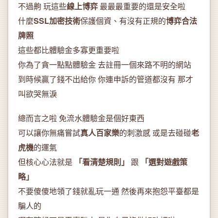
不過齁 玩這些
線上博弈
最最最重要的還是安全啦
什麼
SSL加密技術
保護個資、有沒有正規的
博弈合法
牌照
這些都比體驗金多寡更重要啦
你為了貪一點點體驗金 去註冊一個來路不明的網站
到時候贏了錢不出給你 你連申訴的管道都沒有 那才
叫欲哭無淚
總而言之啦 免流水體驗金是個好東西
可以讓你無痛嘗試
真人百家樂
的刺激感 或是去碰碰
老
虎機
的運氣
但核心心法就是
「看清楚規則」
跟
「選對遊戲策
略」
不要傻傻地領了錢就亂玩一通 然後再來抱怨平臺都是
騙人的