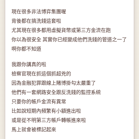
現在很多非法博弈集團喔
背後都在搞洗錢這套啦
尤其現在很多都用虛擬貨幣或第三方金流在跑
你以為很安全 其實你已經變成他們洗錢的管道之一了
啊你都不知道
我跟你講真的啦
檢察官現在抓這個抓超兇的
因為金融犯罪跟線上賭博掛勾太嚴重了
他們有一套網路安全跟反洗錢的監控系統
只要你的帳戶金流有異常
比如說短期內頻繁有小額進出啦
或是從不明第三方帳戶轉帳進來啦
馬上就會被標記起來