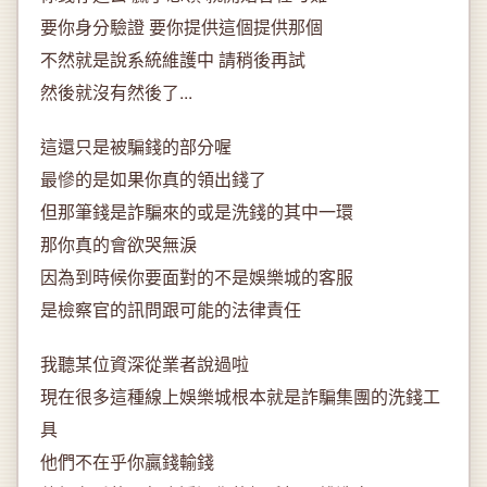
要你身分驗證 要你提供這個提供那個
不然就是說系統維護中 請稍後再試
然後就沒有然後了...
這還只是被騙錢的部分喔
最慘的是如果你真的領出錢了
但那筆錢是詐騙來的或是洗錢的其中一環
那你真的會欲哭無淚
因為到時候你要面對的不是娛樂城的客服
是檢察官的訊問跟可能的法律責任
我聽某位資深從業者說過啦
現在很多這種線上娛樂城根本就是詐騙集團的洗錢工
具
他們不在乎你贏錢輸錢