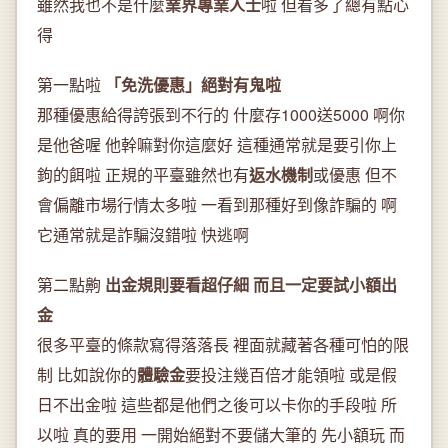
雖然我也不是什麼
業界專業人士
啦 但看多了總有點心
得
第一點啦
「免洗優惠」絕對有鬼啦
那種優惠給得誇張到不行的 什麼存1000送5000 啊你
是他爸喔 他幹嘛對你這麼好 這種通常就是要引你上
鉤的餌啦 正規的平臺雖然也有
返水機制
或優惠 但不
會偏離市場行情太多啦 一看到那種好到像詐騙的 啊
它通常就是詐騙沒錯啦 快逃啊
第二點齁
出金規則要看超仔細 而且一定要試小額出
金
很多平臺的條款寫得落落長 裡面就藏著各種可怕的限
制 比如說你的
體驗金
要投注幾百倍才能領啦 或是假
日不出金啦 這些都是他們之後可以卡你的手段啦 所
以啦 真的要用 一開始絕對不要儲大筆的 先小額玩 而