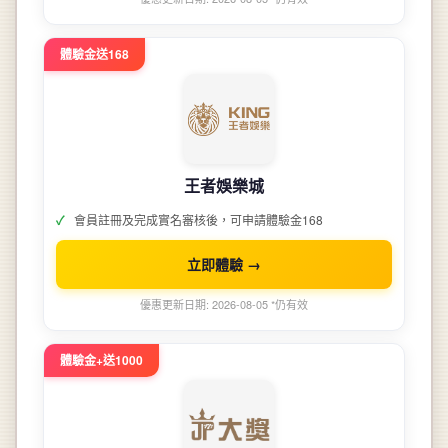
體驗金送168
王者娛樂城
會員註冊及完成實名審核後，可申請體驗金168
立即體驗 →
優惠更新日期: 2026-08-05 *仍有效
體驗金+送1000