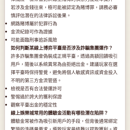
若涉及金錢往來，極可能被認定為賭博罪，請務必審
慎評估潛在的法律訴訟後果。
網路賭博屬於犯罪行為
金流紀錄可作為證據
可能面臨刑事追訴風險
如何判斷某線上博弈平臺是否涉及詐騙集團運作？
許多詐騙集團會偽裝成正規平臺，透過高額回饋吸引
用戶，隨後以系統異常為由拒絕出金。建議玩家在選
擇平臺時保持警覺，避免將個人敏感資訊或資金投入
不明的第三方金流管道。
檢視是否有合法營運許可
警惕過於誇大的獲利保證
觀察平臺出金的穩定性
線上娛樂城常用的體驗金活動有哪些潛在陷阱？
體驗金常被作為吸引新用戶的手段，但背後通常綁定
繁瑣的洗碼量要求，導致玩家最終難以提取獲利。資