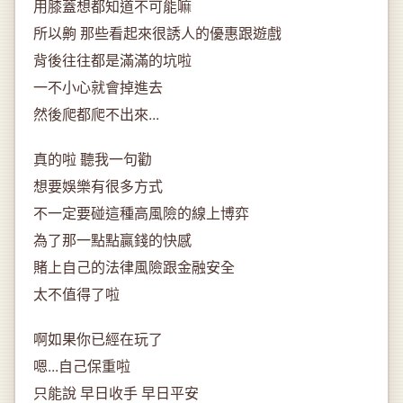
用膝蓋想都知道不可能嘛
所以齁 那些看起來很誘人的優惠跟遊戲
背後往往都是滿滿的坑啦
一不小心就會掉進去
然後爬都爬不出來...
真的啦 聽我一句勸
想要娛樂有很多方式
不一定要碰這種高風險的線上博弈
為了那一點點贏錢的快感
賭上自己的法律風險跟金融安全
太不值得了啦
啊如果你已經在玩了
嗯...自己保重啦
只能說 早日收手 早日平安