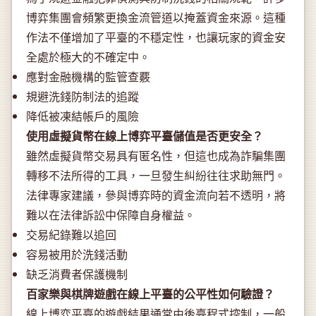
博弈集團會頻繁更換金流管道以掩蓋資金來源。這種
作法不僅增加了平臺的不穩定性，也讓玩家的資金安
全處於極大的不確定中。
應對金融機構的監管查覈
規避洗錢防制法的追蹤
降低被凍結帳戶的風險
使用虛擬貨幣在線上博弈平臺儲值是否更安全？
雖然虛擬貨幣交易具有匿名性，但這也成為詐騙集團
轉移不法所得的工具，一旦發生糾紛往往求助無門。
法律專家建議，參與博弈時的資金流向若不透明，將
難以在法律訴訟中保障自身權益。
交易紀錄難以追回
容易被用於洗錢活動
缺乏消費者保護機制
百家樂與棋牌遊戲在線上平臺的公平性如何驗證？
線上博弈平臺的遊戲結果通常由後臺程式控制，一般