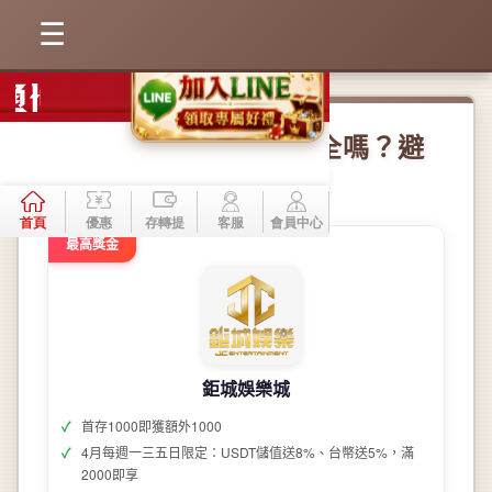
☰
線上博弈九州娛樂城安全嗎？避
開洗錢風險必看3大準則
最高獎金
鉅城娛樂城
首存1000即獲額外1000
4月每週一三五日限定：USDT儲值送8%、台幣送5%，滿
2000即享