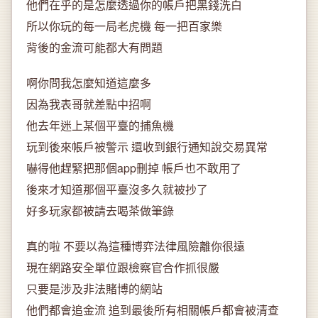
他們在乎的是怎麼透過你的帳戶把黑錢洗白
所以你玩的每一局老虎機 每一把百家樂
背後的金流可能都大有問題
啊你問我怎麼知道這麼多
因為我表哥就差點中招啊
他去年迷上某個平臺的捕魚機
玩到後來帳戶被警示 還收到銀行通知說交易異常
嚇得他趕緊把那個app刪掉 帳戶也不敢用了
後來才知道那個平臺沒多久就被抄了
好多玩家都被請去喝茶做筆錄
真的啦 不要以為這種博弈法律風險離你很遠
現在網路安全單位跟檢察官合作抓很嚴
只要是涉及非法賭博的網站
他們都會追金流 追到最後所有相關帳戶都會被清查