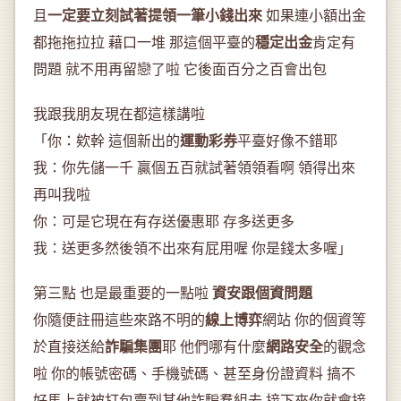
且
一定要立刻試著提領一筆小錢出來
如果連小額出金
都拖拖拉拉 藉口一堆 那這個平臺的
穩定出金
肯定有
問題 就不用再留戀了啦 它後面百分之百會出包
我跟我朋友現在都這樣講啦
「你：欸幹 這個新出的
運動彩券
平臺好像不錯耶
我：你先儲一千 贏個五百就試著領領看啊 領得出來
再叫我啦
你：可是它現在有存送優惠耶 存多送更多
我：送更多然後領不出來有屁用喔 你是錢太多喔」
第三點 也是最重要的一點啦
資安跟個資問題
你隨便註冊這些來路不明的
線上博弈
網站 你的個資等
於直接送給
詐騙集團
耶 他們哪有什麼
網路安全
的觀念
啦 你的帳號密碼、手機號碼、甚至身份證資料 搞不
好馬上就被打包賣到其他詐騙羣組去 接下來你就會接